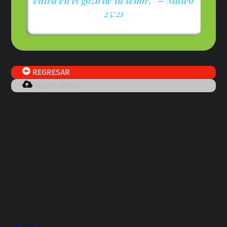
entra en el gozo de tu señor.” – Mateo
25:21
REGRESAR
SUBIR OTRO