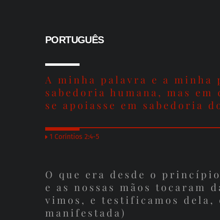
Skip
to
content
PORTUGUÊS
A minha palavra e a minha 
sabedoria humana, mas em d
se apoiasse em sabedoria d
1 Coríntios 2:4-5
O que era desde o princípi
e as nossas mãos tocaram da
vimos, e testificamos dela,
manifestada)