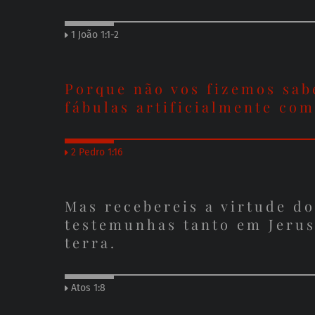
1 João 1:1-2
Porque não vos fizemos sabe
fábulas artificialmente co
2 Pedro 1:16
Mas recebereis a virtude do
testemunhas tanto em Jerus
terra.
Atos 1:8