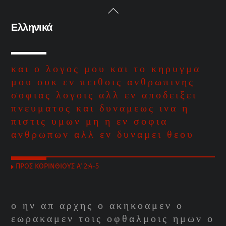
Skip
Back
to
To
Ελληνικά
content
Top
και ο λογος μου και το κηρυγμα
μου ουκ εν πειθοις ανθρωπινης
σοφιας λογοις αλλ εν αποδειξει
πνευματος και δυναμεως ινα η
πιστις υμων μη η εν σοφια
ανθρωπων αλλ εν δυναμει θεου
ΠΡΟΣ ΚΟΡΙΝΘΙΟΥΣ Α΄ 2:4-5
ο ην απ αρχης ο ακηκοαμεν ο
εωρακαμεν τοις οφθαλμοις ημων ο